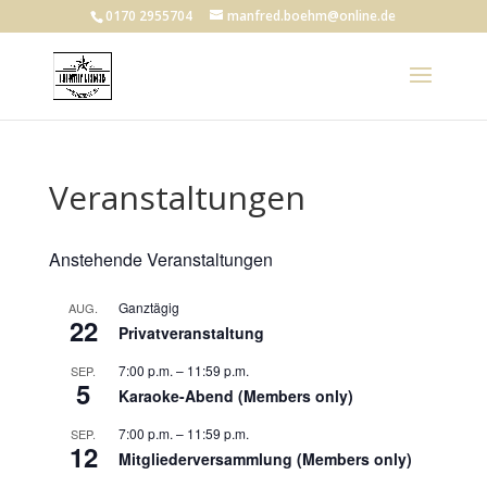
0170 2955704
manfred.boehm@online.de
Veranstaltungen
Anstehende Veranstaltungen
Ganztägig
AUG.
22
Privatveranstaltung
7:00 p.m.
–
11:59 p.m.
SEP.
5
Karaoke-Abend (Members only)
7:00 p.m.
–
11:59 p.m.
SEP.
12
Mitgliederversammlung (Members only)