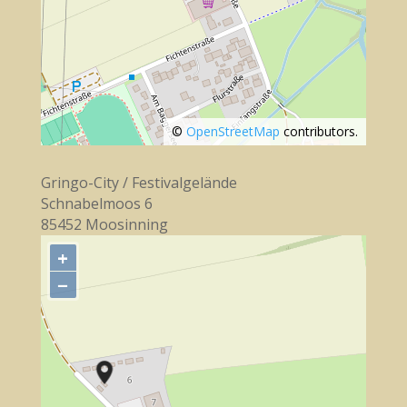
©
OpenStreetMap
contributors.
Gringo-City / Festivalgelände
Schnabelmoos 6
85452 Moosinning
+
−